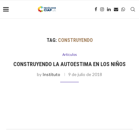
TAG:
CONSTRUYENDO
Artículos
CONSTRUYENDO LA AUTOESTIMA EN LOS NIÑOS
by
Instituto
9 de julio de 2018
Por Ximena Unzueta Callirgos La autoestima es la percepción
y el conocimiento de una persona sobre su propio valor, esta
se compone de determinados aspectos buenos y otros
mejorables, y …