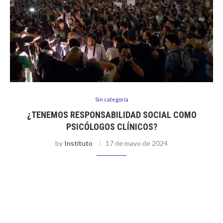
Sin categoría
¿TENEMOS RESPONSABILIDAD SOCIAL COMO
PSICÓLOGOS CLÍNICOS?
by
Instituto
17 de mayo de 2024
Por Cyndi Valderrama Li A los psicólogos clínicos nos
entusiasma estudiar sobre la personalidad, la psicopatología,
las intervenciones terapéuticas; en general nos provoca
involucrarnos con temas que nos ayude a …