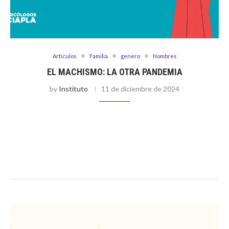
Artículos
Familia
genero
Hombres
EL MACHISMO: LA OTRA PANDEMIA
by
Instituto
11 de diciembre de 2024
Por Michela Svagelj Imagina que estás en una reunión de
trabajo y una compañera propone una idea interesante. Sin
embargo, nadie parece prestarle atención. Minutos después,
un colega menciona la …