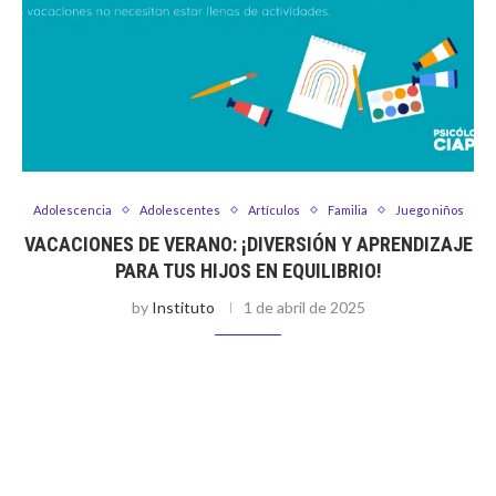
Adolescencia
Adolescentes
Artículos
Familia
Juego niños
VACACIONES DE VERANO: ¡DIVERSIÓN Y APRENDIZAJE
PARA TUS HIJOS EN EQUILIBRIO!
by
Instituto
1 de abril de 2025
Por Cyndi Valderrama El tiempo de descanso para nuestros
hijos es sumamente importante y necesario para su bienestar
físico y emocional, más aún cuando el ritmo escolar en
nuestro país …