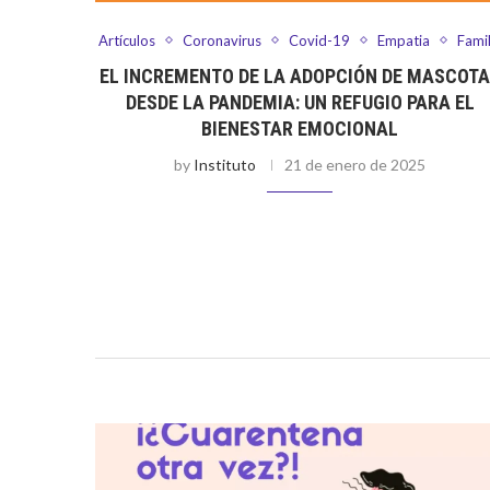
Artículos
Coronavirus
Covid-19
Empatia
Famil
EL INCREMENTO DE LA ADOPCIÓN DE MASCOT
DESDE LA PANDEMIA: UN REFUGIO PARA EL
BIENESTAR EMOCIONAL
by
Instituto
21 de enero de 2025
Por Antonella Ramos Desde la pandemia, que paralizó 
mundo entero, nos enfrentamos a una realidad para la
que muy pocos estábamos preparados: la soledad. Nos
convertimos en personas ajenas …