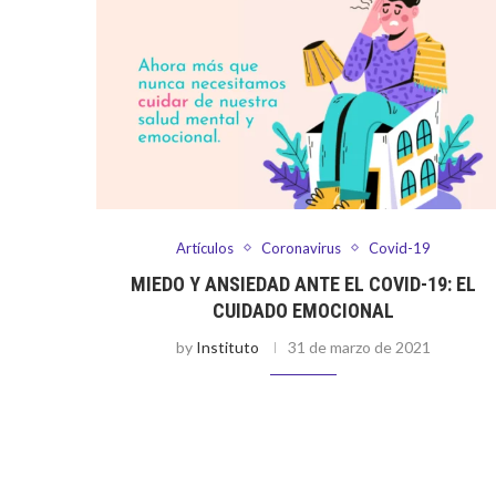
Artículos
Coronavirus
Covid-19
MIEDO Y ANSIEDAD ANTE EL COVID-19: EL
CUIDADO EMOCIONAL
by
Instituto
31 de marzo de 2021
Por Alvaro silva El coronavirus o COVID-19 fue
apareciendo en las noticias, al principio como algo muy
lejano. El contagio viral en Wuhan podía sonarle a uno