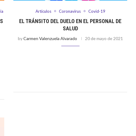
ia
Artículos
Coronavirus
Covid-19
AS
EL TRÁNSITO DEL DUELO EN EL PERSONAL DE
SALUD
by
Carmen Valenzuela Alvarado
20 de mayo de 2021
Ser parte del personal de Salud ya sea público o privado
al
es inevitablemente tener contacto con la muerte y
transitar por un duelo de manera directa o indirecta. Son
los …