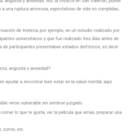
, angustia y ansiedad. Así, la tristeza en San Valentín, puede
o a una ruptura amorosa, expectativas de vida no cumplidas,
ación de tristeza; por ejemplo, en un estudio realizado por
cipantes universitarios y que fue realizado tres días antes de
a de participantes presentaban estados disfóricos, es decir
eza, angustia y ansiedad?
n ayudar a encontrar bien estar en la salud mental, aquí
ble verse vulnerable sin sentirse juzgado.
omer lo que te gusta, ver la película que amas, preparar una
 correr, etc.