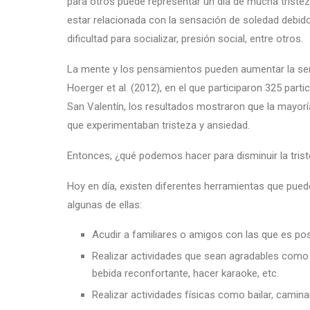
para otros puede representar un día de mucha tristeza
estar relacionada con la sensación de soledad debid
dificultad para socializar, presión social, entre otros.
La mente y los pensamientos pueden aumentar la sens
Hoerger et al. (2012), en el que participaron 325 parti
San Valentín, los resultados mostraron que la mayorí
que experimentaban tristeza y ansiedad.
Entonces, ¿qué podemos hacer para disminuir la trist
Hoy en día, existen diferentes herramientas que puede
algunas de ellas:
Acudir a familiares o amigos con las que es posi
Realizar actividades que sean agradables como c
bebida reconfortante, hacer karaoke, etc.
Realizar actividades físicas como bailar, caminar,