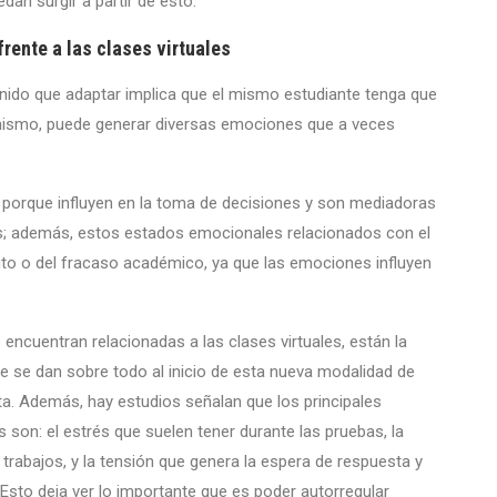
an surgir a partir de esto.
rente a las clases virtuales
nido que adaptar implica que el mismo estudiante tenga que
o mismo, puede generar diversas emociones que a veces
orque influyen en la toma de decisiones y son mediadoras
as; además, estos estados emocionales relacionados con el
ito o del fracaso académico, ya que las emociones influyen
encuentran relacionadas a las clases virtuales, están la
 se dan sobre todo al inicio de esta nueva modalidad de
ita. Además, hay estudios señalan que los principales
son: el estrés que suelen tener durante las pruebas, la
trabajos, y la tensión que genera la espera de respuesta y
 Esto deja ver lo importante que es poder autorregular