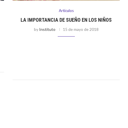
Artículos
LA IMPORTANCIA DE SUEÑO EN LOS NIÑOS
by
Instituto
15 de mayo de 2018
Por Paola Castellanos Los días de los niños suelen estar
llenos de actividades, desde las escolares que se inician
muy temprano en la mañana; hasta algunas
extracurriculares o deportivas que usualmente …