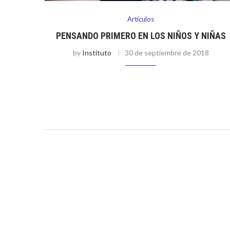
Artículos
PENSANDO PRIMERO EN LOS NIÑOS Y NIÑAS
by
Instituto
30 de septiembre de 2018
Carla era una madre de familia que comentaba cómo le
dolía ver a su hijo en una relación que solo lo ponía de
mal humor y lo llevaba a descargarse …