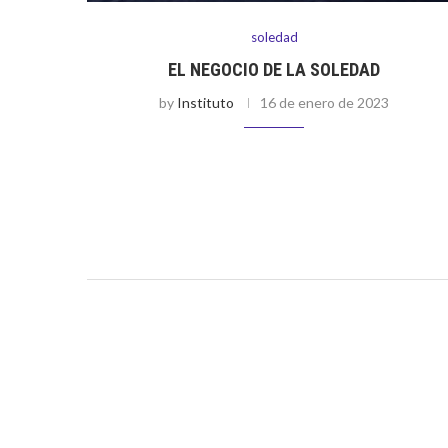
soledad
EL NEGOCIO DE LA SOLEDAD
by
Instituto
16 de enero de 2023
El sentimiento de soledad es, tal vez, la primera
experiencia emocional que nos invade. Ante el abando
se activan todos los mecanismos de defensa que nos
devuelvan la sensación de …