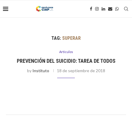
TAG:
SUPERAR
Artículos
PREVENCIÓN DEL SUICIDIO: TAREA DE TODOS
by
Instituto
18 de septiembre de 2018
Por Ximena Unzueta Callirgos Se estima que en el mundo un
millón de personas se suicidan cada año, lo que supone una
muerte cada 40 segundos. La Organización Mundial de …