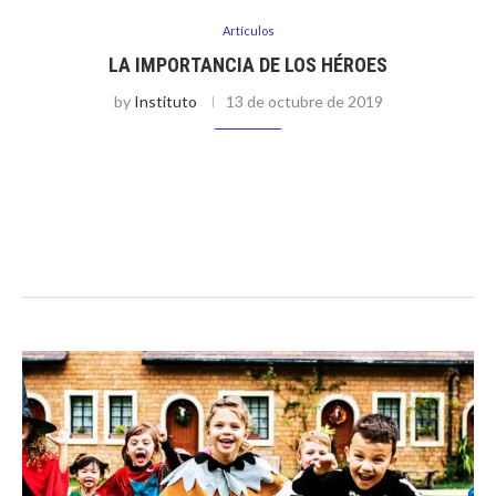
Artículos
LA IMPORTANCIA DE LOS HÉROES
by
Instituto
13 de octubre de 2019
Por Karen Schang ¿Qué entendemos por héroe? ¿Quién es un
héroe? ¿De dónde nacen los héroes? ¿Para qué sirven los
héroes? Según la Real Academia Española un héroe es alguien
…