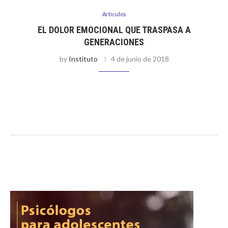
Artículos
EL DOLOR EMOCIONAL QUE TRASPASA A
GENERACIONES
by
Instituto
4 de junio de 2018
Por María Teresa Schoff Está asustada, tiene rabia, llora sola
en el baño, despacito para que no la escuchen, si llora muy
fuerte se pueden molestar, pero le duele. Tiene …