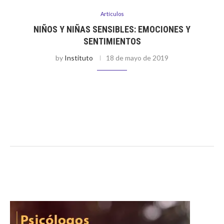
Artículos
NIÑOS Y NIÑAS SENSIBLES: EMOCIONES Y
SENTIMIENTOS
by
Instituto
18 de mayo de 2019
Por Karen Schang Los niños reaccionan de distintas maneras
en diversas situaciones. Debido a que aún se encuentran en
proceso de desarrollo, les cuesta manejar sus emociones e
identificarlas. Sin …