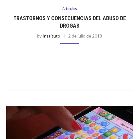
Artículos
TRASTORNOS Y CONSECUENCIAS DEL ABUSO DE
DROGAS
by
Instituto
2 de julio de 2018
Por Breison Velarde El uso de diversas drogas y los
problemas adictivos ocasionados por estas, son tan antiguas
como la civilización misma. Drogas como el alcohol, hojas de
cocaína, el …