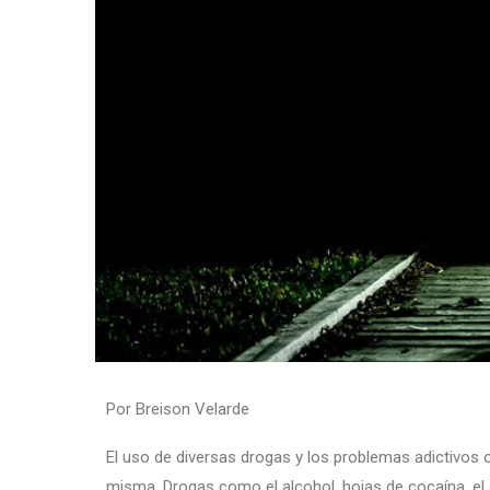
Por Breison Velarde
El uso de diversas drogas y los problemas adictivos 
misma. Drogas como el alcohol, hojas de cocaína, el o