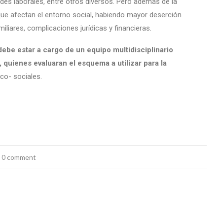
ades laborales, entre otros diversos. Pero además de la
que afectan el entorno social, habiendo mayor deserción
iliares, complicaciones jurídicas y financieras.
debe estar a cargo de un equipo multidisciplinario
 quienes evaluaran el esquema a utilizar para la
co- sociales.
0 comment