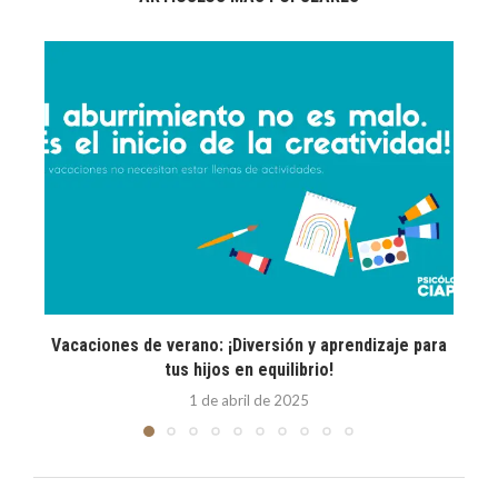
Vacaciones de verano: ¡Diversión y aprendizaje para
E
tus hijos en equilibrio!
1 de abril de 2025