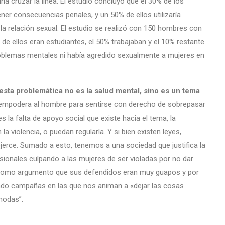
ría cruzar la línea. El estudio concluyó que el 30% de los
ener consecuencias penales, y un 50% de ellos utilizaría
a relación sexual. El estudio se realizó con 150 hombres con
e ellos eran estudiantes, el 50% trabajaban y el 10% restante
blemas mentales ni había agredido sexualmente a mujeres en
sta problemática no es la salud mental, sino es un tema
 empodera al hombre para sentirse con derecho de sobrepasar
 la falta de apoyo social que existe hacia el tema, la
a violencia, o puedan regularla. Y si bien existen leyes,
ejerce. Sumado a esto, tenemos a una sociedad que justifica la
esionales culpando a las mujeres de ser violadas por no dar
 como argumento que sus defendidos eran muy guapos y por
ndo campañas en las que nos animan a «dejar las cosas
ómodas”.