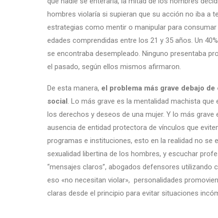
que nadie se enteraría, la mitad de los hombres decidi
hombres violaría si supieran que su acción no iba a t
estrategias como mentir o manipular para consumar l
edades comprendidas entre los 21 y 35 años. Un 40% d
se encontraba desempleado. Ninguno presentaba pro
el pasado, según ellos mismos afirmaron.
De esta manera,
el problema más grave debajo de e
social
. Lo más grave es la mentalidad machista que
los derechos y deseos de una mujer. Y lo más grave es
ausencia de entidad protectora de vínculos que eviten l
programas e instituciones, esto en la realidad no se 
sexualidad libertina de los hombres, y escuchar prof
“mensajes claros”, abogados defensores utilizando
eso «no necesitan violar», personalidades promovie
claras desde el principio para evitar situaciones inc