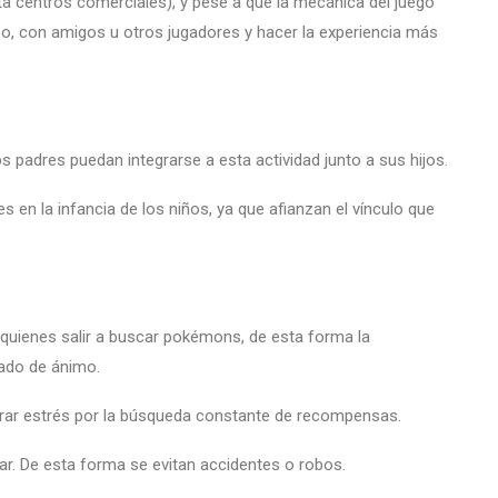
sta centros comerciales), y pese a que la mecánica del juego
upo, con amigos u otros jugadores y hacer la experiencia más
os padres puedan integrarse a esta actividad junto a sus hijos.
 en la infancia de los niños, ya que afianzan el vínculo que
quienes salir a buscar pokémons, de esta forma la
tado de ánimo.
nerar estrés por la búsqueda constante de recompensas.
ar. De esta forma se evitan accidentes o robos.