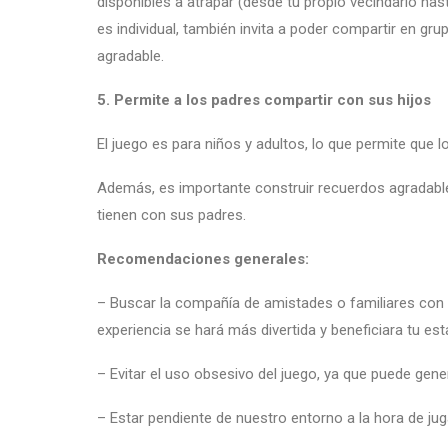
disponibles a atrapar (desde tu propio vecindario ha
es individual, también invita a poder compartir en gr
agradable.
5. Permite a los padres compartir
con sus hijos
El juego es para niños y adultos, lo que permite que l
Además, es importante construir recuerdos agradables
tienen con sus padres.
Recomendaciones generales:
– Buscar la compañía de amistades o familiares con 
experiencia se hará más divertida y beneficiara tu es
– Evitar el uso obsesivo del juego, ya que puede ge
– Estar pendiente de nuestro entorno a la hora de jug