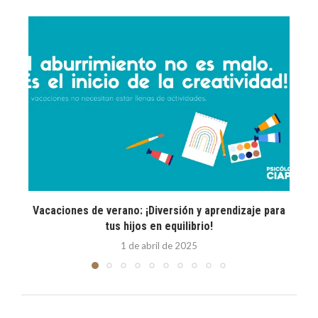
Vacaciones de verano: ¡Diversión y aprendizaje para
E
tus hijos en equilibrio!
1 de abril de 2025